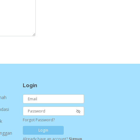
Login
umah
dasi
Forgot Password?
ik
Login
anggan
Already have an account?
Signup