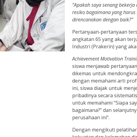
“Apakah saya senang bekerja d
resiko bagaimana yang harus 
direncanakan dengan baik?”
Pertanyaan-pertanyaan terse
angkatan 65 yang akan terju
Industri (Prakerin) yang aka
Achievement Motivation Train
siswa menjawab pertanyaan-p
dikemas untuk mendongkrak 
dengan memahami arti profe
ini, siswa diajak untuk menj
pribadinya secara sistemati
untuk memahami “Siapa saya
bagaimana?” dan selanjutny
perusahaan ini”.
Dengan mengikuti pelatihan