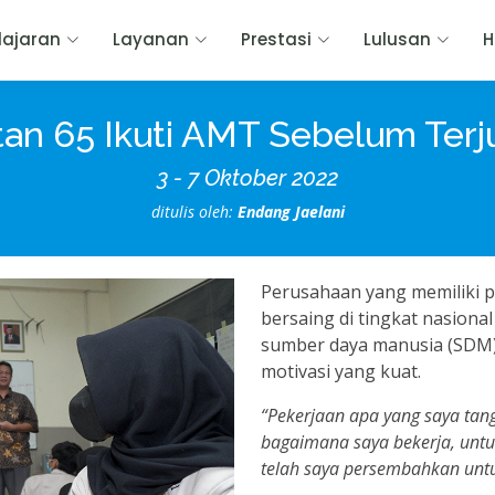
ajaran
Layanan
Prestasi
Lulusan
H
an 65 Ikuti AMT Sebelum Terju
3 - 7 Oktober 2022
ditulis oleh:
Endang Jaelani
Perusahaan yang memiliki p
bersaing di tingkat nasiona
sumber daya manusia (SDM) 
motivasi yang kuat.
“Pekerjaan apa yang saya tan
bagaimana saya bekerja, untu
telah saya persembahkan untu