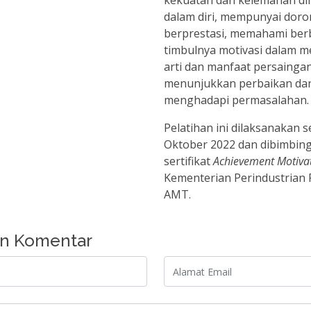
kekuatan dan kelemahan dir
dalam diri, mempunyai doro
berprestasi, memahami ber
timbulnya motivasi dalam m
arti dan manfaat persaingan
menunjukkan perbaikan da
menghadapi permasalahan.
Pelatihan ini dilaksanakan s
Oktober 2022 dan dibimbing 
sertifikat
Achievement Motivat
Kementerian Perindustrian 
AMT.
an Komentar