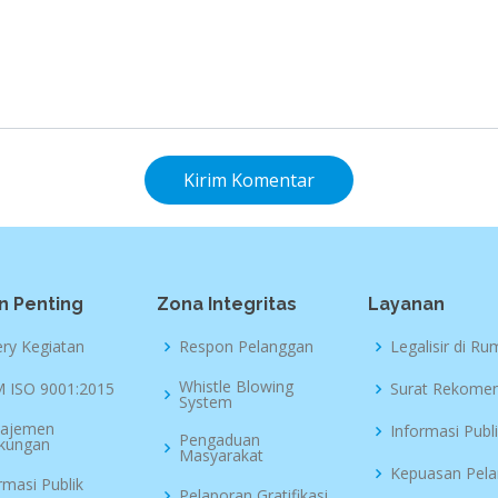
Kirim Komentar
n Penting
Zona Integritas
Layanan
ery Kegiatan
Respon Pelanggan
Legalisir di R
Whistle Blowing
 ISO 9001:2015
Surat Rekomen
System
ajemen
Informasi Publ
Pengaduan
gkungan
Masyarakat
Kepuasan Pel
rmasi Publik
Pelaporan Gratifikasi