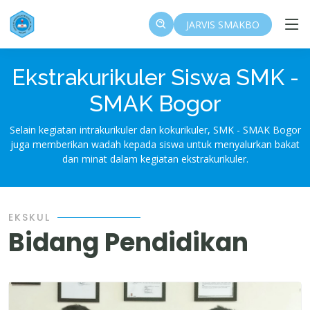
JARVIS SMAKBO
Ekstrakurikuler Siswa SMK -
SMAK Bogor
Selain kegiatan intrakurikuler dan kokurikuler, SMK - SMAK Bogor
juga memberikan wadah kepada siswa untuk menyalurkan bakat
dan minat dalam kegiatan ekstrakurikuler.
EKSKUL
Bidang Pendidikan