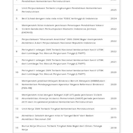
Pendidikan Kementerian Perindustrian
Unit Perpustakaan Terbaik Lingkungan Pendidikan Kementerian
4
2025
Perindustrian
5
Best School dengan rata-rata nilai TOEIC tertinggi di Indonesia
2024
Memperoleh Nilai A dalam penilaian Penerapan Pendidikan Vokasi
6
Sistem Ganda dari Perkumpulan Ekonomi Indonesia-Jerman
2022
(EKONID)
Perpustakaan “Khasanah Analitika” SMK-SMAK Bogor memperoleh
7
2022
Akreditasi A dari Perpustakaan Nasional Republik Indonesia
Peringkat I sebagai SMK Terbaik Nasional berdasarkan hasil UTBK
8
2022
dari Lembaga Tes Masuk Perguruan Tinggi (LTMPT)
Peringkat I sebagai SMK Terbaik Nasional berdasarkan hasil UTBK
9
2021
dari Lembaga Tes Masuk Perguruan Tinggi (LTMPT)
Peringkat I sebagai SMK Terbaik Nasional berdasarkan hasil UTBK
10
2020
dari Lembaga Tes Masuk Perguruan Tinggi (LTMPT)
Memperoleh predikat Wilayah Birokrasi Bersih Melayani (WBBM) dari
11
Kementerian Pendayagunaan Aparatur Negara Reformasi Birokrasi
2020
(PAN-RB)
Memperoleh nilai dengan Kategori A (81,07) pada penilaian Sistem
12
Akuntabilitas Kinerja Instansi Pemerintah (SAKIP) periode penilaian
2020
2019 dari Inspektorat Jenderal Kementerian Perindustrian
13
Unit Kerja SMK Terbaik Tingkat Kementerian Perindustrian
2019
Akreditasi Sekolah dengan nilai A “Sangat Baik” dari Badan
14
2019
Akreditasi Nasional-SM
Bursa Kerja Khusus Terbaik Tingkat Kota Bogor dari Dinas Tenaga
15
2018
Kerja