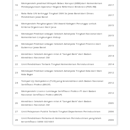
Memperoleh predikat Wilayah Bebas Korupsi (WBK) dari Kementerian
16
2017
Pendayagunaan Aparatur Negara Reformasi Birokrasi (PAN-RB)
Rata-Rata UN tertinggi Tingkat SMK Se-Jawa Barat dari Dinas
17
2017
Pendidikan Jawa Barat
Memperoleh Penghargaan SNI Award Kategori Perunggu untuk
18
2015
Kriteria Organisasi Kecil Jasa
Mendapat Predikat sebagai Sekolah Adiwiyata Tingkat Nasional dari
19
2015
Kementerian Lingkungan Hidup
Mendapat Predikat sebagai Sekolah Adiwiyata Tingkat Provinsi dari
20
2015
Gubernur Jawa Barat
Akreditasi Sekolah dengan nilai A “Sangat Baik” dari Badan
21
2014
Akreditasi Nasional-SM
22
Unit Pendidikan Terbaik Tingkat Kementerian Perindustrian
2014
Mendapat Predikat sebagai Sekolah Adiwiyata Tingkat Kota dari Wali
23
2012
Kota Bogor
Tempat Uji Kompetensi (TUK) yang terakreditasi oleh Badan Nasional
24
2012
Sertifikasi Profesi (BNSP)
Memperoleh Lisensi Lembaga Sertifikasi Profesi-P1 dari Badan
25
2012
Nasional Sertifikasi Profesi (BNSP)
Akreditasi Sekolah dengan nilai A “Sangat Baik” dari Badan
26
2009
Akreditasi Nasional-SM
27
Unit Pelayanan Publik Terbaik Tingkat Departemen Perindustrian
2006
Unit Pendidikan Pertama di Kementerian Perindustrian yang telah
28
2006
tersertifikasi SMM ISO 9001