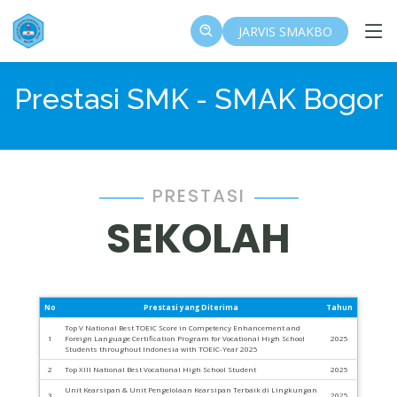
JARVIS SMAKBO
Prestasi SMK - SMAK Bogor
PRESTASI
SEKOLAH
No
Prestasi yang Diterima
Tahun
Top V National Best TOEIC Score in Competency Enhancement and
1
Foreign Language Certification Program for Vocational High School
2025
Students throughout Indonesia with TOEIC-Year 2025
2
Top XIII National Best Vocational High School Student
2025
Unit Kearsipan & Unit Pengelolaan Kearsipan Terbaik di Lingkungan
3
2025