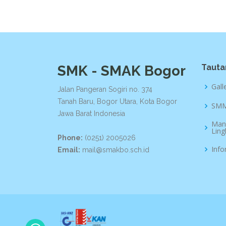
SMK - SMAK Bogor
Tauta
Gall
Jalan Pangeran Sogiri no. 374
Tanah Baru, Bogor Utara, Kota Bogor
SMM
Jawa Barat Indonesia
Man
Lin
Phone:
(0251) 2005026
Info
Email:
mail@smakbo.sch.id