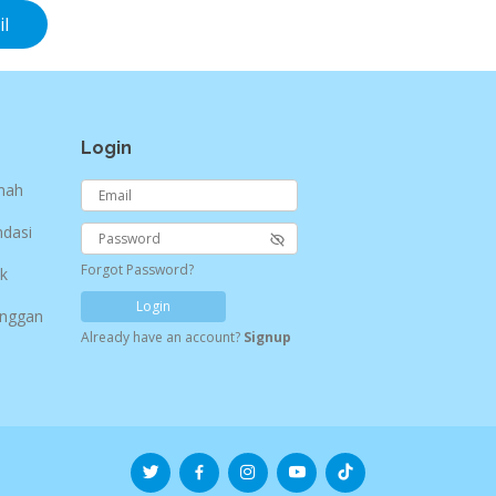
l
Login
umah
dasi
Forgot Password?
ik
Login
anggan
Already have an account?
Signup