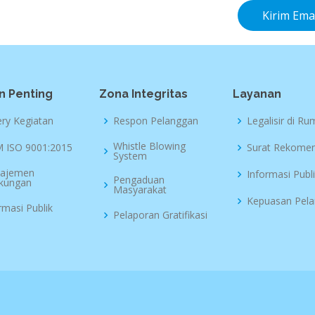
Kirim Emai
n Penting
Zona Integritas
Layanan
ery Kegiatan
Respon Pelanggan
Legalisir di R
Whistle Blowing
 ISO 9001:2015
Surat Rekomen
System
ajemen
Informasi Publ
Pengaduan
gkungan
Masyarakat
Kepuasan Pel
rmasi Publik
Pelaporan Gratifikasi