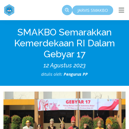
JARVIS SMAKBO
SMAKBO Semarakkan
Kemerdekaan RI Dalam
Gebyar 17
12 Agustus 2023
ditulis oleh:
Pengurus PP