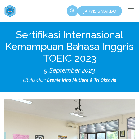
JARVIS SMAKBO
Sertifikasi Internasional
Kemampuan Bahasa Inggris
TOEIC 2023
9 September 2023
ditulis oleh:
Leonie Irina Mutiara & Tri Oktavia