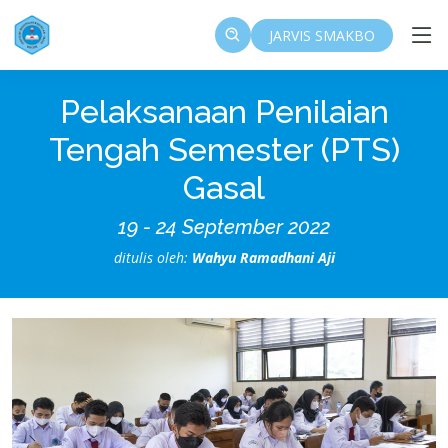
JARVIS SMAKBO
Pelaksanaan Penilaian
Tengah Semester (PTS)
Gasal
19 - 24 September 2022
ditulis oleh:
Wahyu Ramadhani Aji