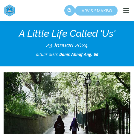
JARVIS SMAKBO
A Little Life Called 'Us'
23 Januari 2024
ditulis oleh:
Danis Ahnaf Ang. 66