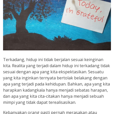
Terkadang, hidup ini tidak berjalan sesuai keinginan
kita. Realita yang terjadi dalam hidup ini terkadang tidak
sesuai dengan apa yang kita ekspektasikan. Sesuatu
yang kita inginkan ternyata bertolak belakang dengan
apa yang terjadi pada kehidupan. Bahkan, apa yang kita
harapkan kadangkala hanya menjadi sebatas harapan,
dan apa yang kita cita-citakan hanya menjadi sebuah
mimpi yang tidak dapat terealisasikan.
Kebanyakan orang pasti pernah merasakan atau