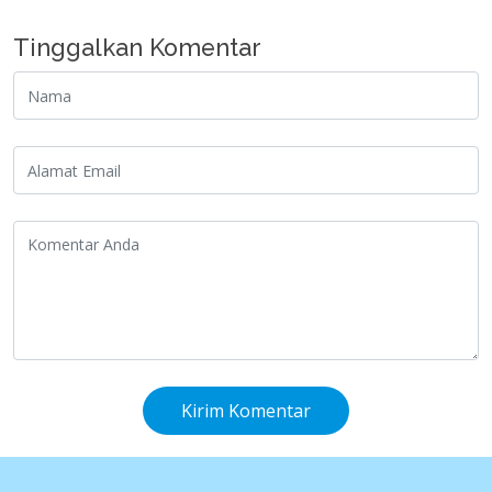
Tinggalkan Komentar
Kirim Komentar